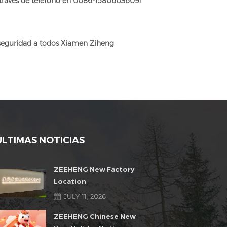
través de telefono en
0086-15806036091
 seguridad a todos Xiamen Ziheng
ÚLTIMAS NOTICIAS
ZEEHENG New Factory
Location
JULY 11, 2026
ZEEHENG Chinese New