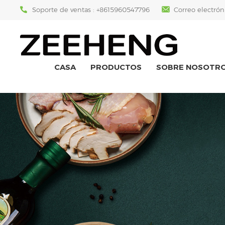
Soporte de ventas :
+8615960547796
Correo electrón
CASA
PRODUCTOS
SOBRE NOSOTR