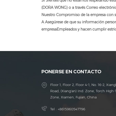
Si Sientes que no estamos respetando esta
(DORA WONG)
o a través Correo electrón
Nuestro Compromiso de la empresa con su
A Asegúrese de que su información person
empresa
Empleados y hacen cumplir estric
PONERSE EN CONTACTO
Floor 1, Floor 2, Floor 4-1, No. 16-2, Xiang
Road, (Xiang'an) Ind. Zone, Torch High-
Zone, Xiamen, Fujian, China
Tel :
+8615960547796