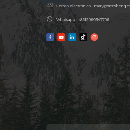
Correo electrónico :
mary@xmziheng.
Whatsapp :
+8615960547796