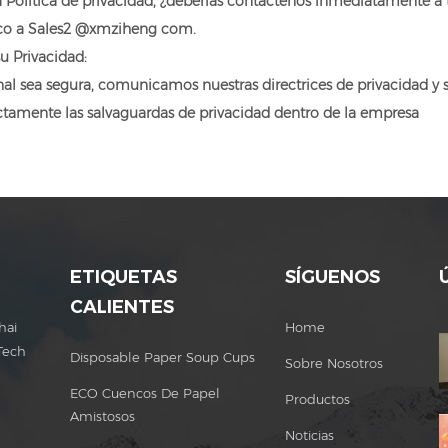
 Política de privacidad, ¿deberías contáctenos inmediatamente a 
ico a Sales2
@xmziheng
com.
 Privacidad:
al sea segura, comunicamos nuestras directrices de privacidad y
tamente las salvaguardas de privacidad dentro de la empresa
ETIQUETAS
SÍGUENOS
CALIENTES
hai
Home
Tech
Disposable Paper Soup Cups
Sobre Nosotros
ECO Cuencos De Papel
Productos
Amistosos
Noticias