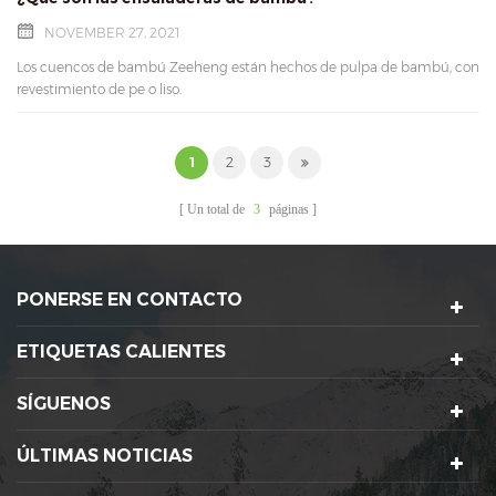
NOVEMBER 27, 2021
Los cuencos de bambú Zeeheng están hechos de pulpa de bambú, con
revestimiento de pe o liso.
1
2
3
Un total de
3
páginas
PONERSE EN CONTACTO
ETIQUETAS CALIENTES
SÍGUENOS
ÚLTIMAS NOTICIAS