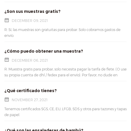
¿Son sus muestras gratis?
DECEMBER 09, 2021
R: Sí, las muestras son gratuitas para probar. Solo cobramos gastos de
envío.
¿Cómo puedo obtener una muestra?
DECEMBER 06, 2021
R: Muestra gratis para probar, solo necesita pagar la tarifa de flete. (O use
su propia cuenta de dhl / fedex para el envío). Por favor, no dude en
contactarnos para realizar pruebas de muestra.
¿Qué certificado tienes?
NOVEMBER 27, 2021
Tenemos certificados SGS, CE, EU, LFGB, SDS y otros para tazones y tapas
de papel.
¿Qué son las ensaladeras de bambú?