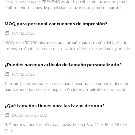
Los tazones de papel ZEEHENG están disponibles en tazones de papel
kraft marrón, tazones de papel blanco, tazones de papel de bambú,
tazones de papel de aluminio y tazones de papel dorado. Disponible en
16 tamaños diferentes:
MOQ para personalizar cuencos de impresión?
MAY 12, 2022
MOQ es de 50000 piezas de cada tamaño para el diseño del tazón de
impresión. ¡Contáctenos con sus detalles sobre sus necesidades y uno de
los miembros de nuestro equipo lo ayudará!
¿Puedes hacer un artículo de tamaño personalizado?
MAY 12, 2022
Siempre hacemos todo lo posible para encontrar el producto adecuado
para las necesidades de su negocio. Podemos imprimir sus envases de
alimentos de forma personalizada. ¡Contáctenos con sus detalles sobre
sus necesidades y uno de los miembros de nuestro equipo lo ayudará!
¿Qué tamaños tienes para las tazas de sopa?
DECEMBER 23, 2021
R: Tenemos cinco tamaños para tazas de sopa. 8 oz, 12 oz, 16 oz, 26 oz y
32 oz.