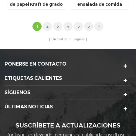
de papel Kraft de grado
ensalada de comida
alimenticio para llevar
rápida desechable
personalizado al por
mayor de fábrica
1
2
3
4
5
6
Un total de
6
páginas
PONERSE EN CONTACTO
ETIQUETAS CALIENTES
SÍGUENOS
ÚLTIMAS NOTICIAS
SUSCRÍBETE A ACTUALIZACIONES
Por favor, siga leyendo, permanezca publicada, suscríbase, y