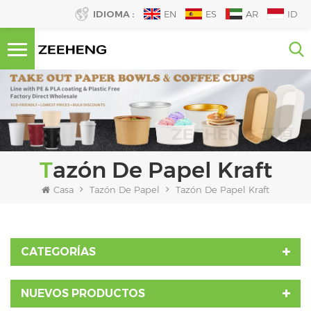
IDIOMA :
EN
ES
AR
ID
Tazón De Papel Kraft
Casa
Tazón De Papel
Tazón De Papel Kraft
CATEGORÍAS
NUEVOS PRODUCTOS