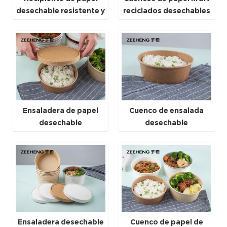
desechable resistente y
reciclados desechables
a prueba de fugas DE
biodegradables para
ZEEHENG
llevar
Ensaladera de papel
Cuenco de ensalada
desechable
desechable
biodegradable libre de
biodegradable de papel
PFAS
para alimentos de
grado alimenticio
personalizado
Ensaladera desechable
Cuenco de papel de