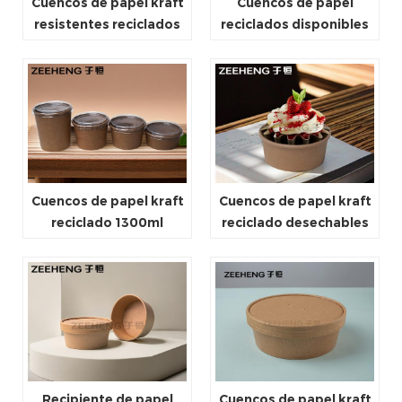
Cuencos de papel kraft
Cuencos de papel
resistentes reciclados
reciclados disponibles
desechables para llevar
de la venta directa de la
fábrica del OEM ODM
para llevar
Cuencos de papel kraft
Cuencos de papel kraft
reciclado 1300ml
reciclado desechables
1100ml para llevar
compostables para
llevar
Recipiente de papel
Cuencos de papel kraft