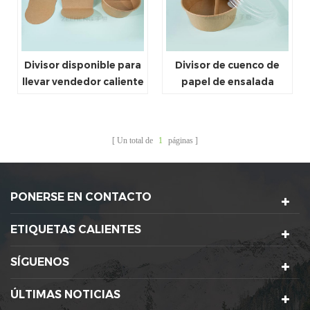
Divisor disponible para
Divisor de cuenco de
llevar vendedor caliente
papel de ensalada
del papel del cuenco de
desechable de calidad
papel de la sopa
alimentaria para llevar
Un total de
1
páginas
PONERSE EN CONTACTO
ETIQUETAS CALIENTES
SÍGUENOS
ÚLTIMAS NOTICIAS