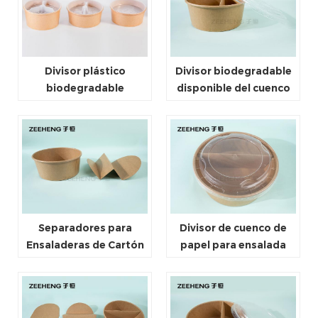
Divisor plástico
Divisor biodegradable
biodegradable
disponible del cuenco
disponible del cuenco
de papel de la ensalada
de papel de ensalada
del OEM para llevar
del ODM
Separadores para
Divisor de cuenco de
Ensaladeras de Cartón
papel para ensalada
Kraft Marrón
desechable 150 mm,
165 mm, 185 mm para
comida para llevar