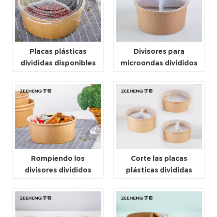
Placas plásticas
Divisores para
divididas disponibles
microondas divididos
blancas de la
disponibles rígidos del
microonda del ODM
cuenco de papel de las
placas de plástico
Rompiendo los
Corte las placas
divisores divididos
plásticas divididas
disponibles resistentes
disponibles resistentes
del cuenco de papel de
que rompen el material
las placas de plástico
de los PP de la prueba