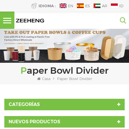
IDIOMA :
EN
ES
AR
ID
Paper Bowl Divider
Casa
Paper Bowl Divider
CATEGORÍAS
NUEVOS PRODUCTOS