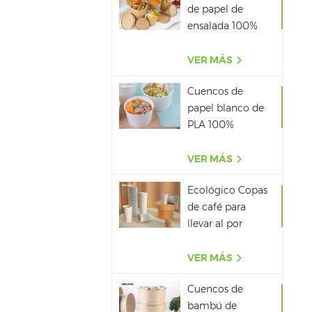
de papel de
ensalada 100%
biodegradable al
por mayor
VER MÁS
Cuencos de
papel blanco de
PLA 100%
biodegradable
con tapa
VER MÁS
Ecológico Copas
de café para
llevar al por
mayor
VER MÁS
Cuencos de
bambú de