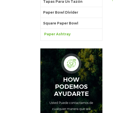
Tapas Para Un Tazón
Paper Bowl Divider
Square Paper Bowl
Paper Ashtray
HOW
PODEMOS
AYUDARTE
Usted Puede contactarnos de
cualquier manera que sea