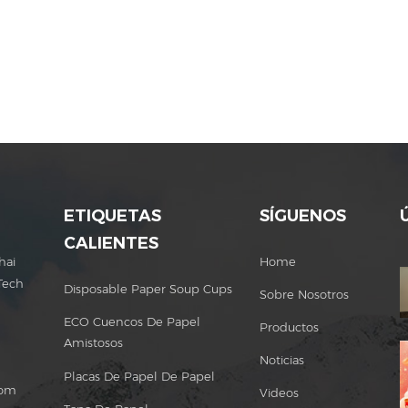
ETIQUETAS
SÍGUENOS
CALIENTES
hai
Home
Tech
Disposable Paper Soup Cups
Sobre Nosotros
ECO Cuencos De Papel
Productos
Amistosos
Noticias
Placas De Papel De Papel
com
Videos