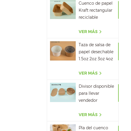
Cuenco de papel
Kraft rectangular
reciclable
500ML,650ML,750ML,10
VER MÁS
Taza de salsa de
papel desechable
1.5oz 2oz 3oz 4oz
VER MÁS
Divisor disponible
para llevar
vendedor
caliente del papel
del cuenco de
VER MÁS
papel de la sopa
Pla del cuenco