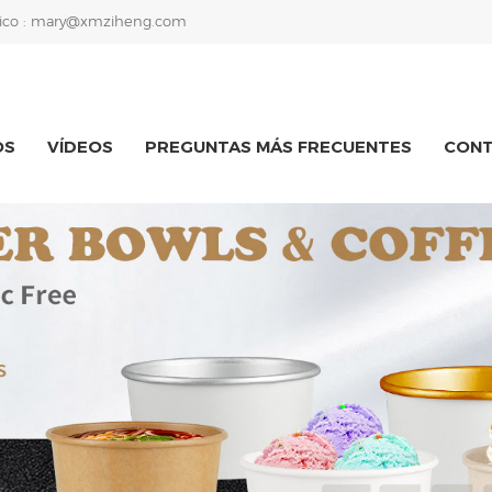
ico :
mary@xmziheng.com
OS
VÍDEOS
PREGUNTAS MÁS FRECUENTES
CON