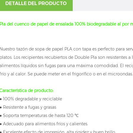
DETALLE DEL PRODUCTO
Pla del cuenco de papel de ensalada 100% biodegradable al por 
Nuestro tazón de sopa de papel PLA con tapa es perfecto para servir
platos. Los recipientes recubiertos de Double Pla son resistentes a 
alimentos líquidos sin fugas para una máxima comodidad. El recip
frío y al calor. Se puede meter en el frigorífico o en el microondas.
Característica de producto:
● 100% degradable y reciclable
● Resistente a fugas y grasas
● Soporta temperaturas de hasta 120 ℃
● Adecuado para alimentos fríos y calientes.
● Excelente efecto de impresión, alta rigidez y buen brillo.