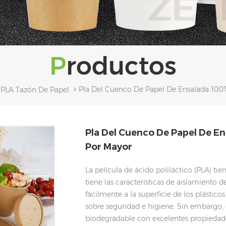
Productos
Pla Del Cuenco De Papel De Ensalada 100
PLA Tazón De Papel
Pla Del Cuenco De Papel De E
Por Mayor
La película de ácido poliláctico (PLA) ti
tiene las características de aislamiento d
fácilmente a la superficie de los plástic
sobre seguridad e higiene. Sin embargo, e
biodegradable con excelentes propiedade