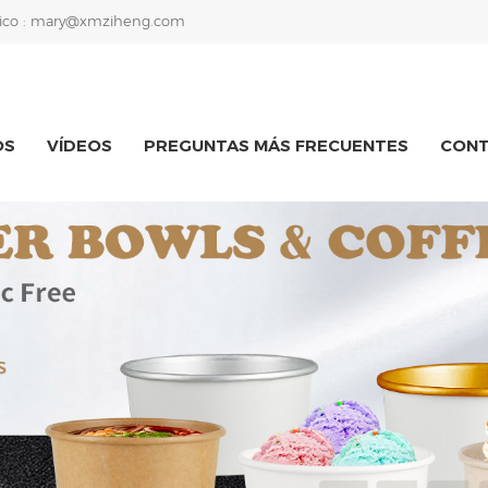
ico :
mary@xmziheng.com
OS
VÍDEOS
PREGUNTAS MÁS FRECUENTES
CON