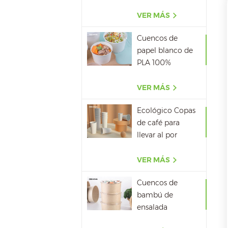
biodegradable al
por mayor
VER MÁS
Cuencos de
papel blanco de
PLA 100%
biodegradable
con tapa
VER MÁS
Ecológico Copas
de café para
llevar al por
mayor
VER MÁS
Cuencos de
bambú de
ensalada
impermeables