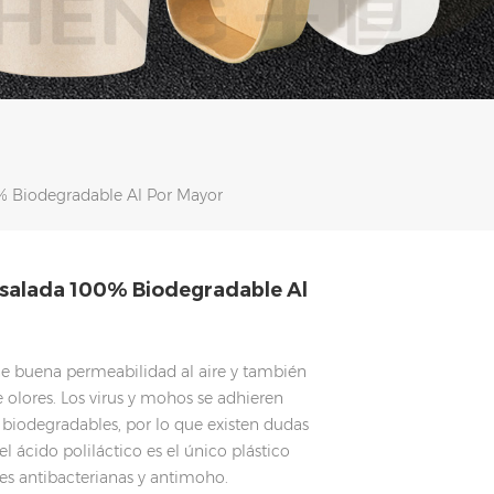
% Biodegradable Al Por Mayor
nsalada 100% Biodegradable Al
ene buena permeabilidad al aire y también
e olores. Los virus y mohos se adhieren
os biodegradables, por lo que existen dudas
l ácido poliláctico es el único plástico
s antibacterianas y antimoho.