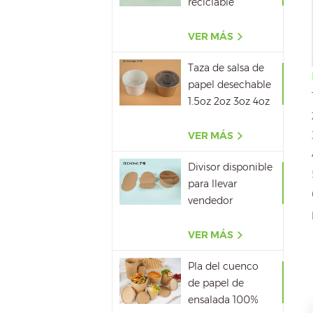
reciclable
500ML,650ML,750ML,10
VER MÁS
Taza de salsa de
papel desechable
1.5oz 2oz 3oz 4oz
VER MÁS
Divisor disponible
para llevar
vendedor
caliente del papel
del cuenco de
VER MÁS
papel de la sopa
Pla del cuenco
de papel de
ensalada 100%