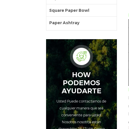
Square Paper Bowl
Paper Ashtray
HOW
PODEMOS
AYUDARTE
Usted Puede contactarnos de
cualquier manera que sea
conveniente para usted.
Nosotros nosotros están
disponibles 24 / 7 VIA Correo