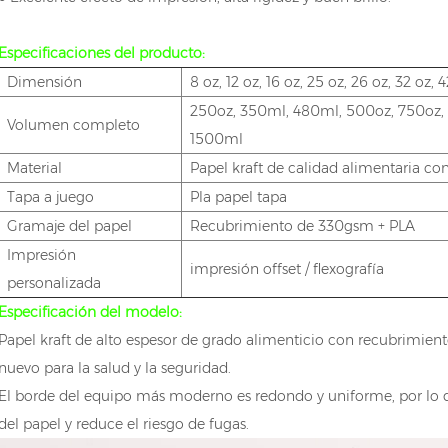
Especificaciones del producto:
Dimensión
8 oz, 12 oz, 16 oz, 25 oz, 26 oz, 32 oz, 
250oz, 350ml, 480ml, 500oz, 750oz,
Volumen completo
1500ml
Material
Papel kraft de calidad alimentaria co
Tapa a juego
Pla papel
tapa
Gramaje del papel
Recubrimiento de 330gsm + PLA
Impresión
impresión offset / flexografía
personalizada
Especificación del modelo:
Papel kraft de alto espesor de grado alimenticio con recubrimie
nuevo para la salud y la seguridad.
El borde del equipo más moderno es redondo y uniforme, por lo q
del papel y reduce el riesgo de fugas.