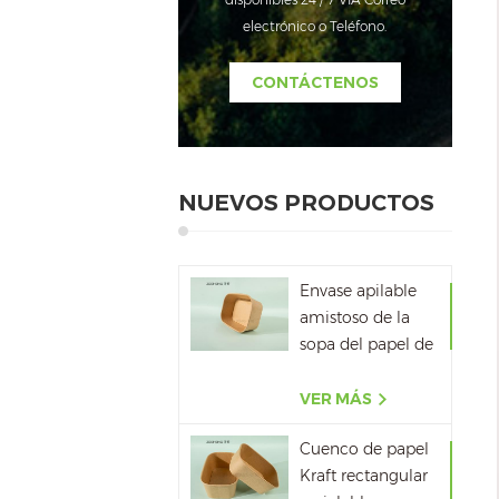
electrónico o Teléfono.
CONTÁCTENOS
NUEVOS PRODUCTOS
Envase apilable
amistoso de la
sopa del papel de
la cartulina del
papel de Kraft de
VER MÁS
Eco
Cuenco de papel
Kraft rectangular