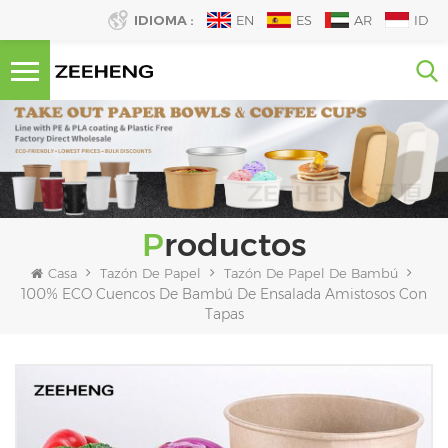
IDIOMA :
EN
ES
AR
ID
Productos
Casa
Tazón De Papel
Tazón De Papel De Bambú
100% ECO Cuencos De Bambú De Ensalada Amistosos Con
Tapas