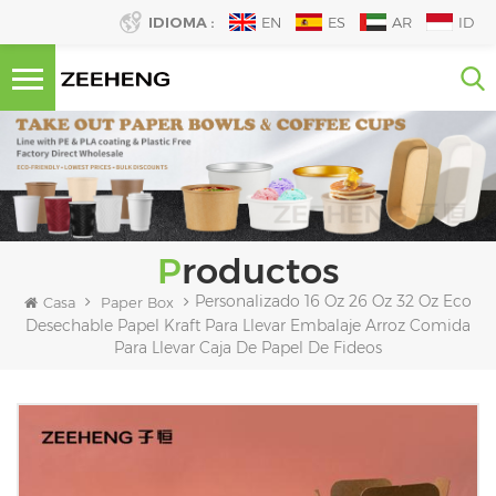
IDIOMA :
EN
ES
AR
ID
Productos
Personalizado 16 Oz 26 Oz 32 Oz Eco
Casa
Paper Box
Desechable Papel Kraft Para Llevar Embalaje Arroz Comida
Para Llevar Caja De Papel De Fideos