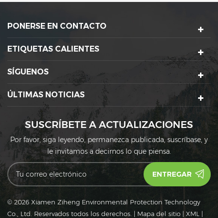
cafeterías de moda,
Chinese / Asian eateries.
recepciones de bodas y
Use it for just about any of
PONERSE EN CONTACTO
restaurantes
your menu items.
chinos/asiáticos. Úselo
para casi cualquiera de los
ETIQUETAS CALIENTES
elementos de su menú.
SÍGUENOS
ÚLTIMAS NOTICIAS
SUSCRÍBETE A ACTUALIZACIONES
Por favor, siga leyendo, permanezca publicada, suscríbase, y
le invitamos a decirnos lo que piensa.
© 2026 Xiamen Ziheng Environmental Protection Technology
Co., Ltd. Reservados todos los derechos.
|
Mapa del sitio
|
XML
|