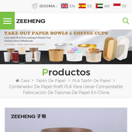
IDIOMA :
EN
ES
AR
ID
Productos
Casa
Tazón De Papel
PLA Tazón De Papel
Contenedor De Papel Kraft PLA Para Llevar Compostable
Fabricación De Tazones De Papel En China