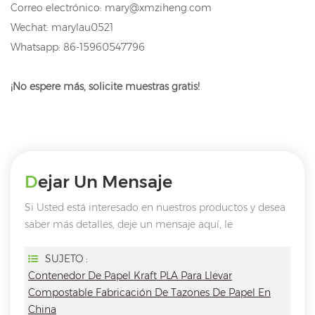
Correo electrónico: mary@xmziheng.com
Wechat: marylau0521
Whatsapp: 86-15960547796
¡No espere más, solicite muestras gratis!
Dejar Un Mensaje
Si Usted está interesado en nuestros productos y desea
saber más detalles, deje un mensaje aquí, le
responderemos tan pronto como nosotros ..
puedamos.
SUJETO :
Contenedor De Papel Kraft PLA Para Llevar
Compostable Fabricación De Tazones De Papel En
China