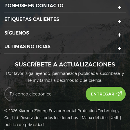
cido (PLA) es un nuevo
PONERSE EN CONTACTO
la planta (tal como maíz).
ácido 
tipo de material
de 
biodegradable y
p
ETIQUETAS CALIENTES
spetuoso con el medio
biode
biente, que está hecho
la
SÍGUENOS
de materias primas de
natur
lmidón propuestas por
un m
s recursos renovables de
ÚLTIMAS NOTICIAS
 planta (tal como maíz).
SUSCRÍBETE A ACTUALIZACIONES
Por favor, siga leyendo, permanezca publicada, suscríbase, y
le invitamos a decirnos lo que piensa.
© 2026 Xiamen Ziheng Environmental Protection Technology
Co., Ltd. Reservados todos los derechos.
|
Mapa del sitio
|
XML
|
política de privacidad