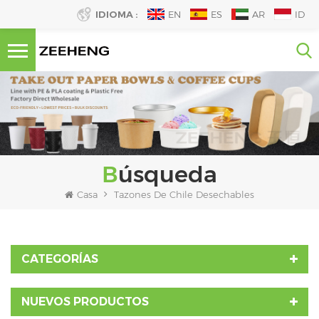
IDIOMA :
EN
ES
AR
ID
Búsqueda
Casa
Tazones De Chile Desechables
CATEGORÍAS
NUEVOS PRODUCTOS