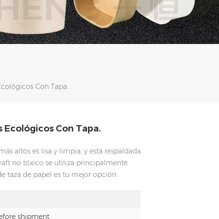
cológicos Con Tapa.
 Ecológicos Con Tapa.
ás altos es lisa y limpia, y está respaldada
raft no tóxico se utiliza principalmente
e taza de papel es tu mejor opción.
fore shipment