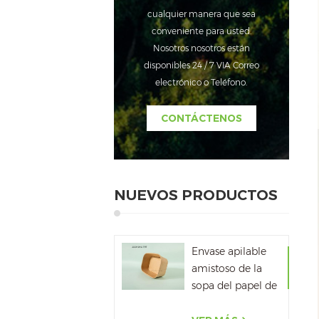
cualquier manera que sea
conveniente para usted.
Nosotros nosotros están
disponibles 24 / 7 VIA Correo
electrónico o Teléfono.
CONTÁCTENOS
NUEVOS PRODUCTOS
Envase apilable
amistoso de la
sopa del papel de
la cartulina del