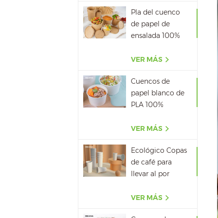
papel de la sopa
Pla del cuenco
de papel de
ensalada 100%
biodegradable al
por mayor
VER MÁS
Cuencos de
papel blanco de
PLA 100%
biodegradable
con tapa
VER MÁS
Ecológico Copas
de café para
llevar al por
mayor
VER MÁS