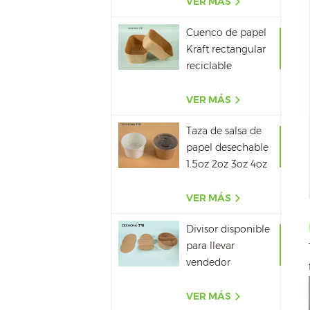
papel de Kraft de
VER MÁS
Eco
Cuenco de papel
Kraft rectangular
reciclable
500ML,650ML,750ML,10
VER MÁS
Taza de salsa de
papel desechable
1.5oz 2oz 3oz 4oz
VER MÁS
Divisor disponible
para llevar
vendedor
caliente del papel
del cuenco de
VER MÁS