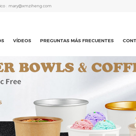
ico :
mary@xmziheng.com
OS
VÍDEOS
PREGUNTAS MÁS FRECUENTES
CON