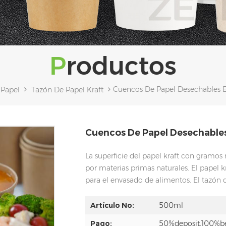
Productos
Cuencos De Papel Desechables E
 Papel
Tazón De Papel Kraft
Cuencos De Papel Desechables
La superficie del papel kraft con gramos m
por materias primas naturales. El papel k
para el envasado de alimentos.
El tazón d
Artículo No:
500ml
Pago:
50%deposit,100%be