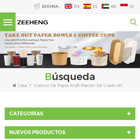
IDIOMA :
EN
ES
AR
ID
Búsqueda
Casa
Cuenco De Papel Kraft Marrón De Grado Alimenticio
CATEGORÍAS
NUEVOS PRODUCTOS