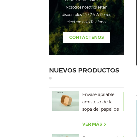
Nosotros nosotros están
disponibles 24 / 7 VIA Correo
electrónico o Teléfono.
CONTÁCTENOS
NUEVOS PRODUCTOS
Envase apilable
amistoso de la
sopa del papel de
la cartulina del
papel de Kraft de
VER MÁS
Eco