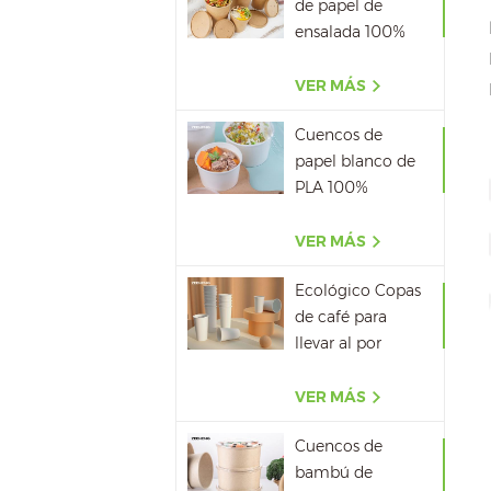
de papel de
ensalada 100%
biodegradable al
por mayor
VER MÁS
Cuencos de
papel blanco de
PLA 100%
biodegradable
con tapa
VER MÁS
Ecológico Copas
de café para
llevar al por
mayor
VER MÁS
Cuencos de
bambú de