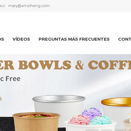
ico :
mary@xmziheng.com
OS
VÍDEOS
PREGUNTAS MÁS FRECUENTES
CON