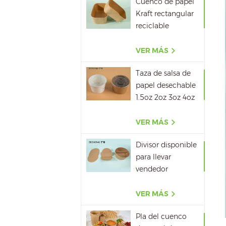
Cuenco de papel
Kraft rectangular
reciclable
500ML,650ML,750ML,10
VER MÁS
Taza de salsa de
papel desechable
1.5oz 2oz 3oz 4oz
VER MÁS
Divisor disponible
para llevar
vendedor
caliente del papel
del cuenco de
VER MÁS
papel de la sopa
Pla del cuenco