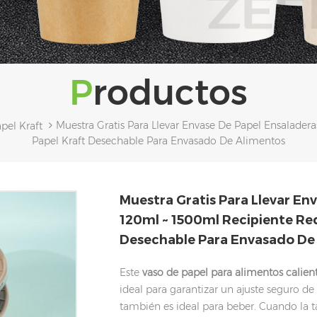
Productos
Muestra Gratis Para Llevar Envase De Papel Ensalade
pel Kraft
Papel Kraft Desechable Para Envasado De Alimentos
Muestra Gratis Para Llevar En
120ml ~ 1500ml Recipiente Re
Desechable Para Envasado De
Este
vaso de papel para alimentos calien
ideal para garantizar un ajuste seguro de 
también es ideal para beber. Cuando la t