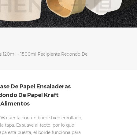
ras 120ml ~ 1500ml Recipiente Redondo De
vase De Papel Ensaladeras
dondo De Papel Kraft
 Alimentos
tes
cuenta con un borde bien enrollado,
la tapa. Es suave al tacto, por lo que
apa está puesta, el borde funciona para