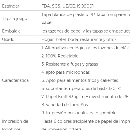
Estándar
FDA, SGS, UE/CE, ISO9001
Tapa blanca de plástico PP, tapa transparent
Tapa a juego
papel
Embalaje
los tazones de papel y las tapas se empaqu
Usado
Hogar, hotel, boda, restaurante y otros
1. Alternativa ecológica a los tazones de plás
2. 100% Reciclable
3. Resistente a fugas y grasas.
4. apto para microondas
Característica
5. Apto para alimentos fríos y calientes.
6. soportar temperaturas de hasta 120 ℃
7. Papel Kraft 335gsm + revestimiento de P
8. variedad de tamaños
9. Impresión personalizada disponible
Impresión de
Hasta 6 colores (recipiente de papel de impre
logotipos
de impresión offset)