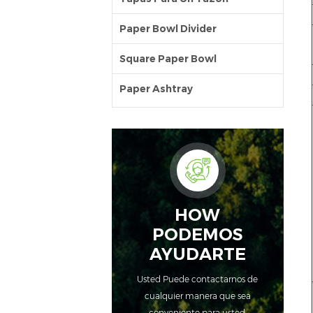
Paper Bowl Divider
Square Paper Bowl
Paper Ashtray
HOW
PODEMOS
AYUDARTE
Usted Puede contactarnos de
cualquier manera que sea
conveniente para usted.