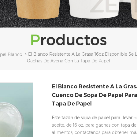
Productos
El Blanco Resistente A La Grasa 16oz Disponible Se
pel Blanco
Gachas De Avena Con La Tapa De Papel
El Blanco Resistente A La Gras
Cuenco De Sopa De Papel Para
Tapa De Papel
Este tazón de sopa de papel para llevar
de
aceite, de 16 oz, para gachas con tapa de
alimentos; contáctenos para obtener má