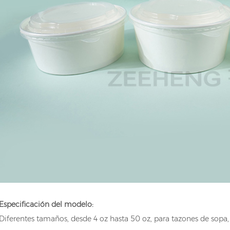
00ML
Especificación del modelo:
Diferentes tamaños, desde 4 oz hasta 50 oz, para tazones de sopa,