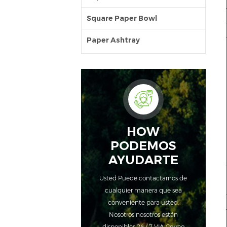
Square Paper Bowl
Paper Ashtray
HOW
PODEMOS
AYUDARTE
Usted Puede contactarnos de
cualquier manera que sea
conveniente para usted.
Nosotros nosotros están
disponibles 24 / 7 VIA Correo