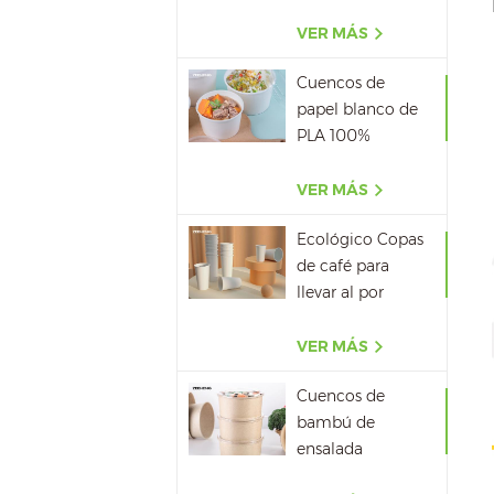
biodegradable al
por mayor
VER MÁS
Cuencos de
papel blanco de
PLA 100%
biodegradable
con tapa
VER MÁS
Ecológico Copas
de café para
llevar al por
mayor
VER MÁS
Cuencos de
bambú de
ensalada
impermeables