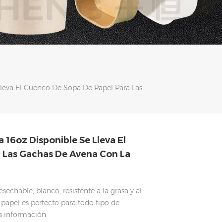
 Lleva El Cuenco De Sopa De Papel Para Las
a 16oz Disponible Se Lleva El
 Las Gachas De Avena Con La
sechable, blanco, resistente a la grasa y al
 papel es perfecto para todo tipo de
s información.