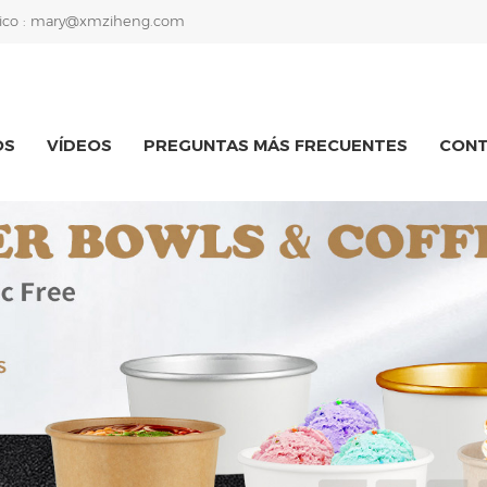
ico :
mary@xmziheng.com
OS
VÍDEOS
PREGUNTAS MÁS FRECUENTES
CON