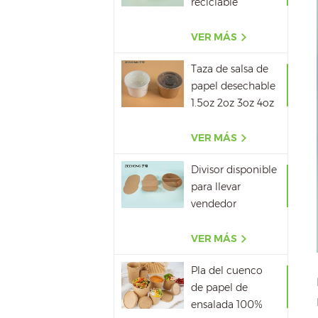
reciclable
500ML,650ML,750ML,10
VER MÁS
Taza de salsa de
papel desechable
1.5oz 2oz 3oz 4oz
VER MÁS
Divisor disponible
para llevar
vendedor
caliente del papel
del cuenco de
VER MÁS
papel de la sopa
Pla del cuenco
de papel de
ensalada 100%