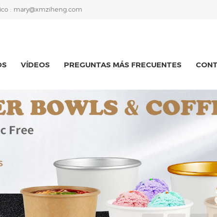
ico :
mary@xmziheng.com
OS
VÍDEOS
PREGUNTAS MÁS FRECUENTES
CON