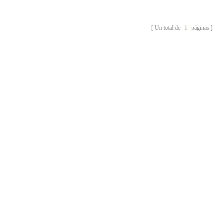
tendencia para reemplazar
las tapas de plástico y son
Un total de
1
páginas
una necesidad en la vida.
00ML