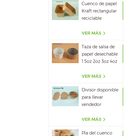
Cuenco de papel
Kraft rectangular
reciclable
500ML,650ML,750ML,10
VER MÁS
Taza de salsa de
papel desechable
1.5oz 2oz 3oz 4oz
VER MÁS
Divisor disponible
para llevar
vendedor
caliente del papel
del cuenco de
VER MÁS
papel de la sopa
Pla del cuenco