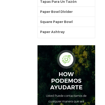
Tapas Para Un Tazón
Paper Bowl Divider
Square Paper Bowl
Paper Ashtray
HOW
PODEMOS
AYUDARTE
Usted Puede contactarnos de
cualquier manera que sea