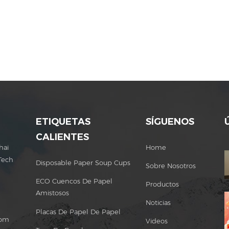
ETIQUETAS
SÍGUENOS
CALIENTES
hai
Home
Tech
Disposable Paper Soup Cups
Sobre Nosotros
ECO Cuencos De Papel
Productos
Amistosos
Noticias
Placas De Papel De Papel
com
Videos