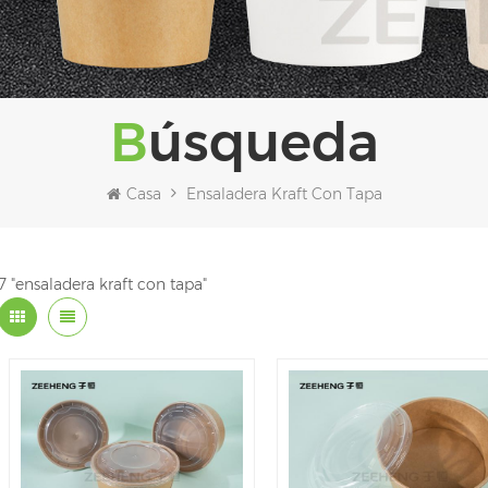
Búsqueda
Casa
Ensaladera Kraft Con Tapa
7 "ensaladera kraft con tapa"