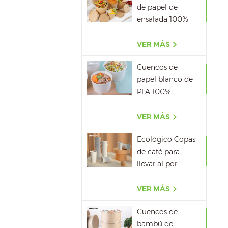
de papel de
ensalada 100%
biodegradable al
por mayor
VER MÁS
Cuencos de
papel blanco de
PLA 100%
biodegradable
con tapa
VER MÁS
Ecológico Copas
de café para
llevar al por
mayor
VER MÁS
Cuencos de
bambú de