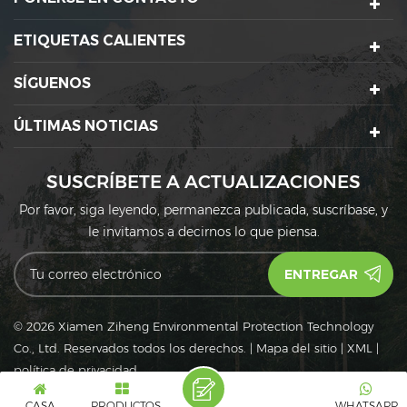
ETIQUETAS CALIENTES
SÍGUENOS
ÚLTIMAS NOTICIAS
SUSCRÍBETE A ACTUALIZACIONES
Por favor, siga leyendo, permanezca publicada, suscríbase, y
le invitamos a decirnos lo que piensa.
© 2026 Xiamen Ziheng Environmental Protection Technology
Co., Ltd. Reservados todos los derechos.
|
Mapa del sitio
|
XML
|
política de privacidad
IPv6
Red IPv6 admitida
CASA
PRODUCTOS
WHATSAPP