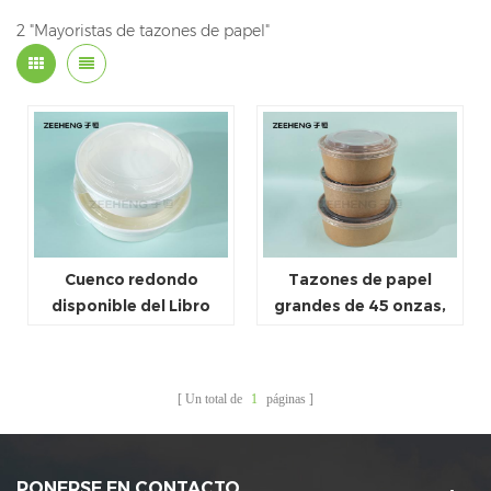
2 "Mayoristas de tazones de papel"
Cuenco redondo
Tazones de papel
disponible del Libro
grandes de 45 onzas,
Blanco de los cuencos
ensaladeras
de ensalada
desechables,
biodegradables del
suministros para
Un total de
1
páginas
envase de papel
fiestas para alimentos
120ml~1500ml
fríos y calientes,
fabricante de China
PONERSE EN CONTACTO