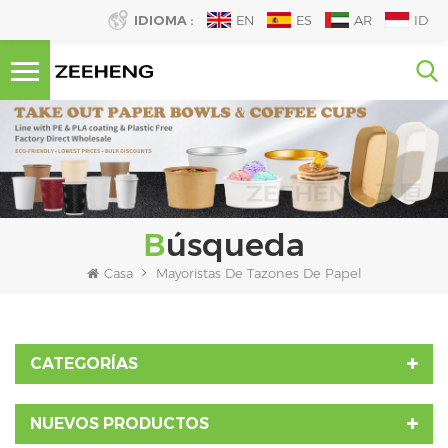
IDIOMA :
EN
ES
AR
ID
Búsqueda
Casa
Mayoristas De Tazones De Papel
CATEGORÍAS
NUEVOS PRODUCTOS