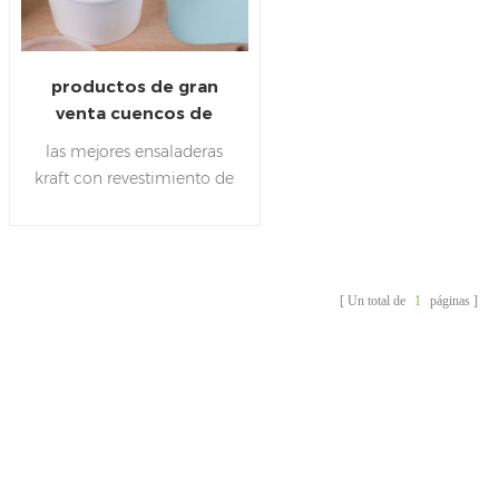
productos de gran
venta cuencos de
papel envases de
las mejores ensaladeras
embalaje de alimentos
kraft con revestimiento de
32 oz
pe y kraft de calidad
alimentaria,adecuadas
para ensaladas ,sopas
,pastas,fideos ,arroz y otros
Un total de
1
páginas
alimentos.