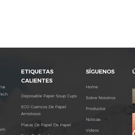
ETIQUETAS
SÍGUENOS
CALIENTES
hai
Home
Tech
Disposable Paper Soup Cups
Sobre Nosotros
ECO Cuencos De Papel
Productos
Amistosos
Noticias
Placas De Papel De Papel
com
Videos