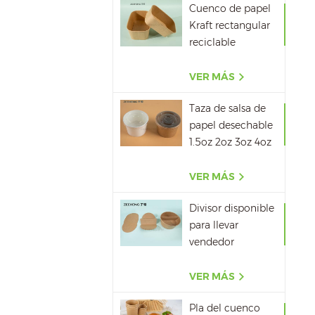
Cuenco de papel
Kraft rectangular
reciclable
500ML,650ML,750ML,10
VER MÁS
Taza de salsa de
papel desechable
1.5oz 2oz 3oz 4oz
VER MÁS
Divisor disponible
para llevar
vendedor
caliente del papel
del cuenco de
VER MÁS
papel de la sopa
Pla del cuenco