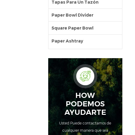
Tapas Para Un Tazón
Paper Bowl Divider
Square Paper Bowl
Paper Ashtray
HOW
PODEMOS
AYUDARTE
Usted Puede contactarnos de
cualquier manera que sea