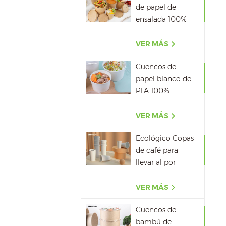
de papel de
ensalada 100%
biodegradable al
por mayor
VER MÁS
Cuencos de
papel blanco de
PLA 100%
biodegradable
con tapa
VER MÁS
Ecológico Copas
de café para
llevar al por
mayor
VER MÁS
Cuencos de
bambú de