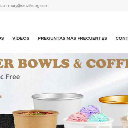
ico :
mary@xmziheng.com
OS
VÍDEOS
PREGUNTAS MÁS FRECUENTES
CON