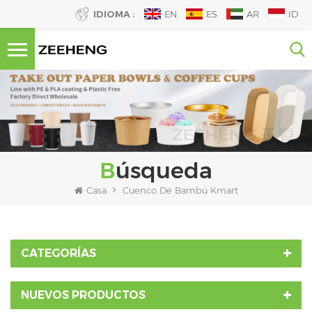
IDIOMA :
EN
ES
AR
ID
Búsqueda
Casa
Cuenco De Bambú Kmart
CATEGORÍAS
NUEVOS PRODUCTOS