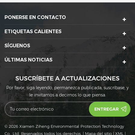
cubierta de papel
plástico y son una
e
completamente
necesidad en la vida.
PONERSE EN CONTACTO
descomponible es una
nueva demanda social.
ETIQUETAS CALIENTES
SÍGUENOS
ÚLTIMAS NOTICIAS
SUSCRÍBETE A ACTUALIZACIONES
Por favor, siga leyendo, permanezca publicada, suscríbase, y
le invitamos a decirnos lo que piensa.
© 2026 Xiamen Ziheng Environmental Protection Technology
Co., Ltd. Reservados todos los derechos.
|
Mapa del sitio
|
XML
|