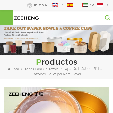
IDIOMA :
EN
ES
AR
ID
Productos
Tapa De Plástico PP Para
Casa
Tapas Para Un Tazón
Tazones De Papel Para Llevar