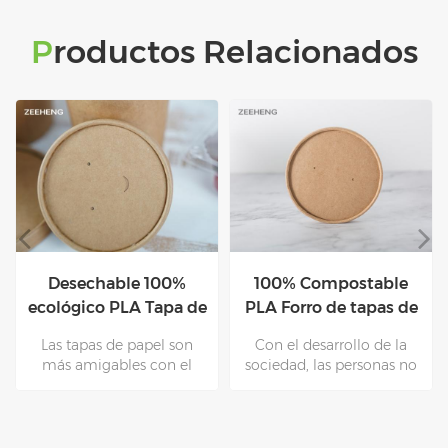
Productos Relacionados
100% Compostable
Wholesale tapas de
de
PLA Forro de tapas de
papel para tazones de
papel blanco
sopa
Con el desarrollo de la
Con la promulgación del
sociedad, las personas no
Global "Plastic Ban", las
solo necesitan tazones de
tapas de papel se han
e
papel, sino también papel
convertido en una
amigable con el medio
tendencia para
ambiente TAPA. Una
reemplazar las tapas de