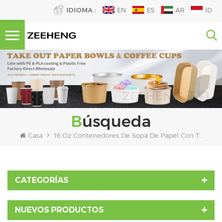
IDIOMA :
EN
ES
AR
ID
Búsqueda
Casa
16 Oz Contenedores De Sopa De Papel Con Tapas
CATEGORÍAS
NUEVOS PRODUCTOS