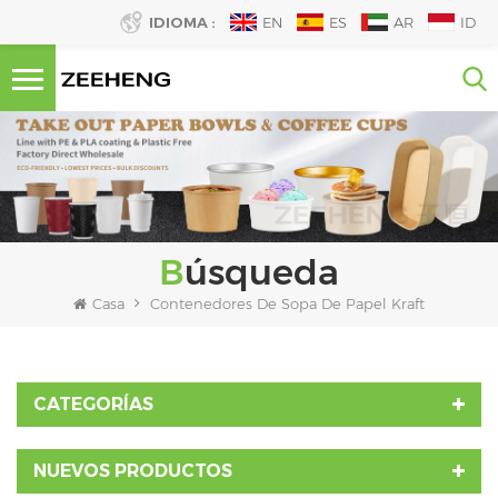
IDIOMA :
EN
ES
AR
ID
Búsqueda
Casa
Contenedores De Sopa De Papel Kraft
CATEGORÍAS
NUEVOS PRODUCTOS