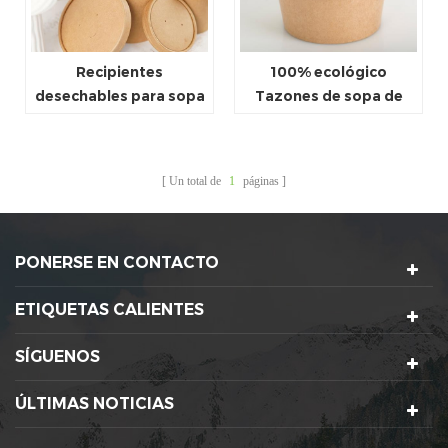
Recipientes
100% ecológico
desechables para sopa
Tazones de sopa de
de papel kraft con
papel con tapas
impresión
personalizada
Un total de
1
páginas
PONERSE EN CONTACTO
ETIQUETAS CALIENTES
SÍGUENOS
ÚLTIMAS NOTICIAS