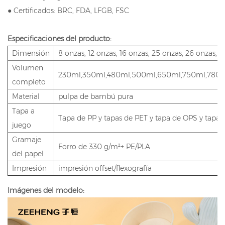
● Certificados: BRC, FDA, LFGB, FSC
Especificaciones del producto:
Dimensión
8 onzas, 12 onzas, 16 onzas, 25 onzas, 26 onzas, 3
Volumen
230ml,350ml,480ml,500ml,650ml,750ml,780m
completo
Material
pulpa de bambú pura
Tapa a
Tapa de PP y tapas de PET y tapa de OPS y tapas
juego
Gramaje
Forro de 330 g/m²+ PE/PLA
del papel
Impresión
impresión offset/flexografía
Imágenes del modelo: