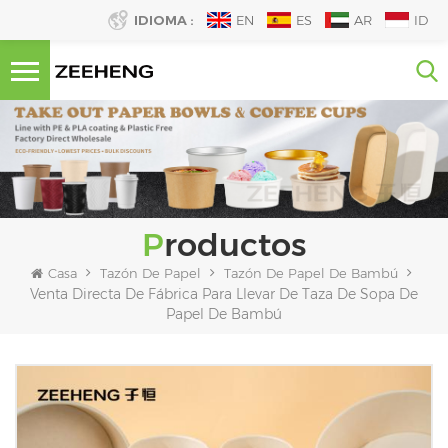
IDIOMA :
EN
ES
AR
ID
Productos
Casa
Tazón De Papel
Tazón De Papel De Bambú
Venta Directa De Fábrica Para Llevar De Taza De Sopa De
Papel De Bambú