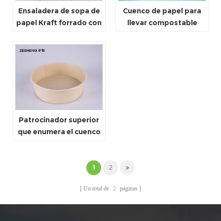
Ensaladera de sopa de
Cuenco de papel para
papel Kraft forrado con
llevar compostable
PLA desechable de
desechable al por
venta directa de fábrica
mayor de fábrica 850ml
650ml
Patrocinador superior
que enumera el cuenco
de bambú resistente al
aceite de Eco al por
mayor del cuenco de
1
2
arroz amistoso de Eco
Un total de
2
páginas