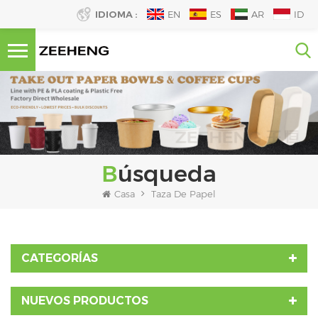
IDIOMA :
EN
ES
AR
ID
Búsqueda
Casa
Taza De Papel
CATEGORÍAS
NUEVOS PRODUCTOS