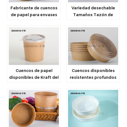
Fabricante de cuencos
Variedad desechable
de papel para envases
Tamaños Tazón de
de alimentos de papel
comida de papel
Kraft PLA para llevar
Contenedor de helado
compostable
de papel
Cuencos de papel
Cuencos disponibles
disponibles de Kraft del
resistentes profundos
helado de la categoría
con las tapas, cuencos
alimenticia 8oz con las
de helado de papel a
tapas
prueba de aceite