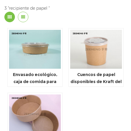
3 "recipiente de papel "
Envasado ecológico,
Cuencos de papel
caja de comida para
disponibles de Kraft del
llevar, biodegradable,
helado de la categoría
personalizado,
alimenticia 8oz con las
desechable, taza de
tapas
sopa de papel,
ensaladera, contenedor
de papel, tazón kraft