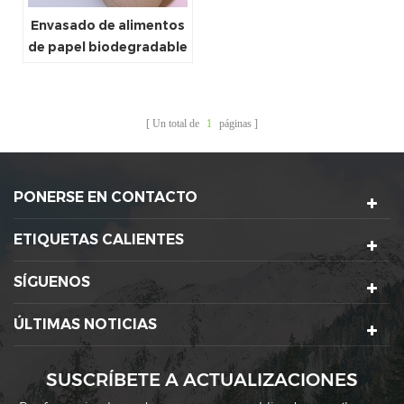
Envasado de alimentos
de papel biodegradable
compostable, tazones
desechables para
microondas, tazón de
Un total de
1
páginas
sopa walmart
PONERSE EN CONTACTO
ETIQUETAS CALIENTES
SÍGUENOS
ÚLTIMAS NOTICIAS
SUSCRÍBETE A ACTUALIZACIONES