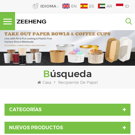
IDIOMA :
EN
ES
AR
ID
Búsqueda
Casa
Recipiente De Papel
CATEGORÍAS
NUEVOS PRODUCTOS