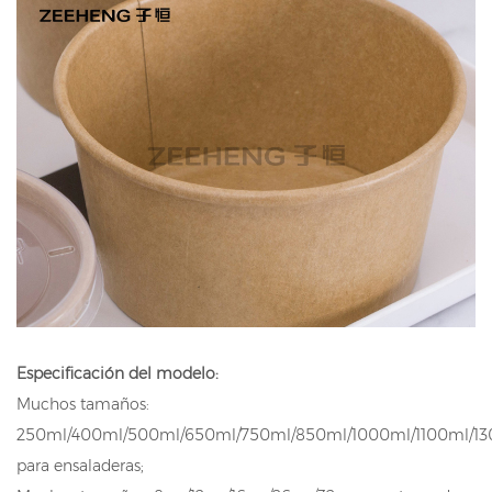
Especificación del modelo:
Muchos tamaños:
250ml/400ml/500ml/650ml/750ml/850ml/1000ml/1100ml/1
para ensaladeras;