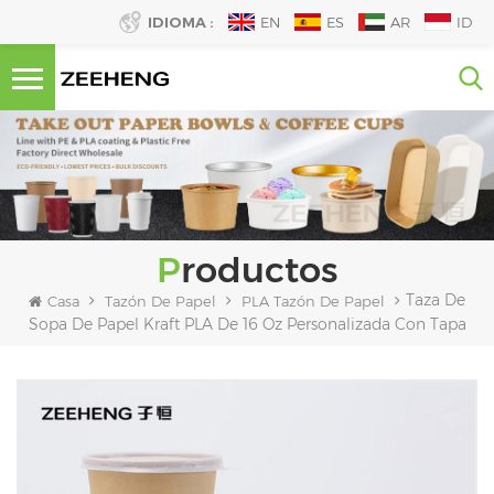
IDIOMA :
EN
ES
AR
ID
Productos
Taza De
Casa
Tazón De Papel
PLA Tazón De Papel
Sopa De Papel Kraft PLA De 16 Oz Personalizada Con Tapa