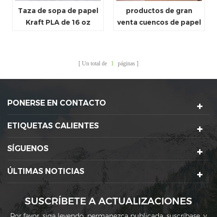
Taza de sopa de papel
productos de gran
Kraft PLA de 16 oz
venta cuencos de papel
personalizada con tapa
envases de embalaje de
alimentos 32 oz
Un total de
1
páginas
PONERSE EN CONTACTO
ETIQUETAS CALIENTES
SÍGUENOS
ÚLTIMAS NOTICIAS
SUSCRÍBETE A ACTUALIZACIONES
Por favor, siga leyendo, permanezca publicada, suscríbase, y