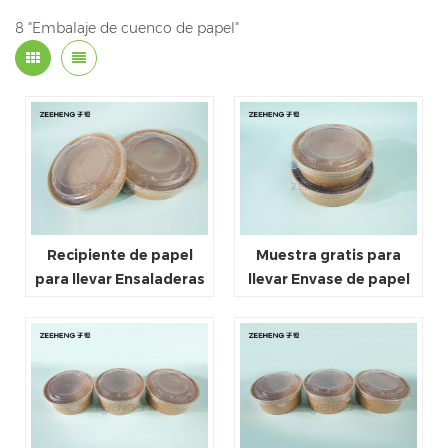
8 "Embalaje de cuenco de papel"
Recipiente de papel
Muestra gratis para
para llevar Ensaladeras
llevar Envase de papel
120ml ~ 1500ml
Ensaladeras 120ml ~
Recipiente redondo de
1500ml Recipiente
papel Kraft desechable
redondo de papel Kraft
para
desechable para
acondicionamiento de
envasado de alimentos
alimentos