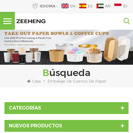
IDIOMA :
EN
ES
AR
ID
Búsqueda
Casa
Embalaje De Cuenco De Papel
CATEGORÍAS
NUEVOS PRODUCTOS