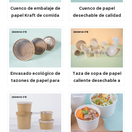
Cuenco de embalaje de
Cuenco de papel
papel Kraft de comida
desechable de calidad
rápida para llevar,
alimentaria al por
respetuoso con el
mayor para llevar
medio ambiente,
biodegradable, marrón,
redondo,
personalizado,
ODM/OEM
Envasado ecológico de
Taza de sopa de papel
tazones de papel para
caliente desechable a
ensaladas y sopas Kraft
prueba de fugas 16OZ
con tapa de papel