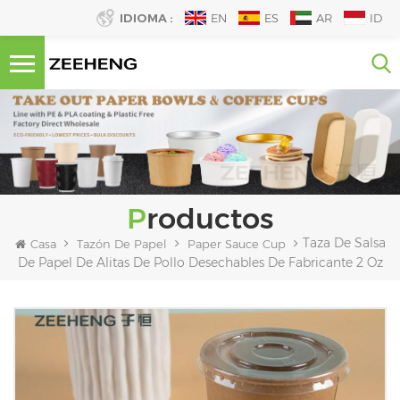
IDIOMA :
EN
ES
AR
ID
Productos
Taza De Salsa
Casa
Tazón De Papel
Paper Sauce Cup
De Papel De Alitas De Pollo Desechables De Fabricante 2 Oz