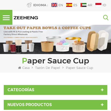
IDIOMA :
EN
ES
AR
ID
Paper Sauce Cup
Casa
Tazón De Papel
Paper Sauce Cup
CATEGORÍAS
NUEVOS PRODUCTOS