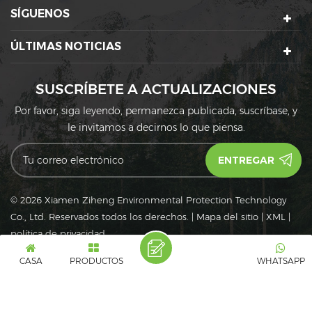
SÍGUENOS
ÚLTIMAS NOTICIAS
SUSCRÍBETE A ACTUALIZACIONES
Por favor, siga leyendo, permanezca publicada, suscríbase, y
le invitamos a decirnos lo que piensa.
© 2026 Xiamen Ziheng Environmental Protection Technology
Co., Ltd. Reservados todos los derechos.
|
Mapa del sitio
|
XML
|
política de privacidad
IPv6
Red IPv6 admitida
CASA
PRODUCTOS
WHATSAPP