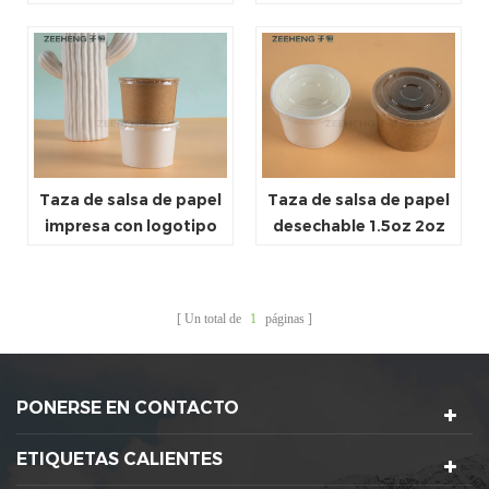
medicinas, recipientes
desechables de
para condimentos y
fabricante 2 oz
recipientes para salsas
Taza de salsa de papel
Taza de salsa de papel
impresa con logotipo
desechable 1.5oz 2oz
desechable, taza de
3oz 4oz
salsa de papel de 4oz y
120ml
Un total de
1
páginas
PONERSE EN CONTACTO
ETIQUETAS CALIENTES