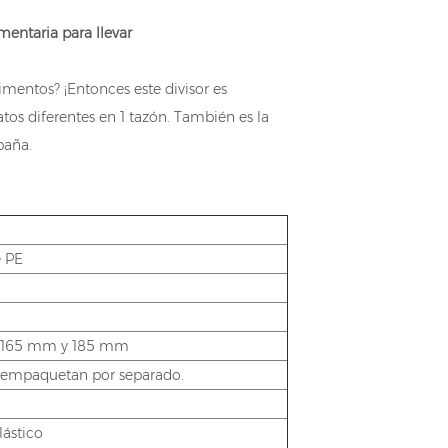
mentaria para llevar
imentos? ¡Entonces este divisor es
atos diferentes en 1 tazón. También es la
paña.
e PE
 165 mm y 185 mm
 se empaquetan por separado.
lástico