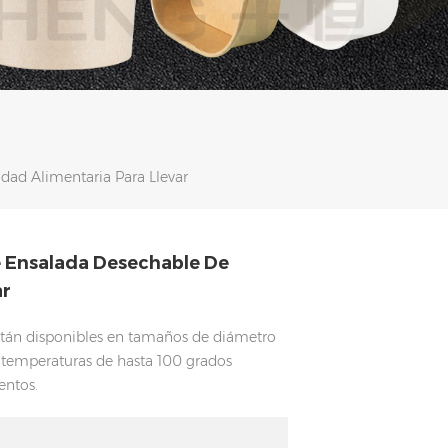
dad Alimentaria Para Llevar
e Ensalada Desechable De
ar
tán disponibles en tamaños de diámetro
emperaturas de hasta 100 grados
entos.