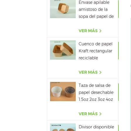
Envase apilable
amistoso de la
sopa del papel de
la cartulina del
papel de Kraft de
VER MÁS
Eco
Cuenco de papel
Kraft rectangular
reciclable
500ML,650ML,750ML,10
VER MÁS
Taza de salsa de
papel desechable
1.5oz 2oz 3oz 4oz
VER MÁS
Divisor disponible