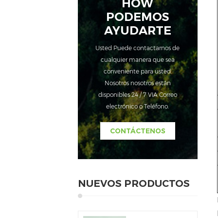
HOW
PODEMOS
AYUDARTE
Usted Puede contactarnos de
cualquier manera que sea
conveniente para usted.
Nosotros nosotros están
disponibles 24 / 7 VIA Correo
electrónico o Teléfono.
CONTÁCTENOS
NUEVOS PRODUCTOS