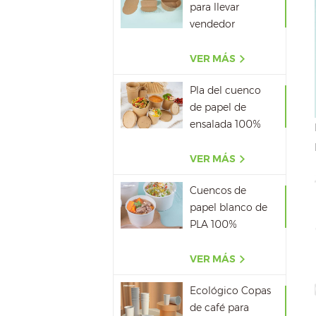
para llevar
vendedor
caliente del papel
del cuenco de
VER MÁS
papel de la sopa
Pla del cuenco
de papel de
ensalada 100%
biodegradable al
por mayor
VER MÁS
Cuencos de
papel blanco de
PLA 100%
biodegradable
con tapa
VER MÁS
Ecológico Copas
de café para