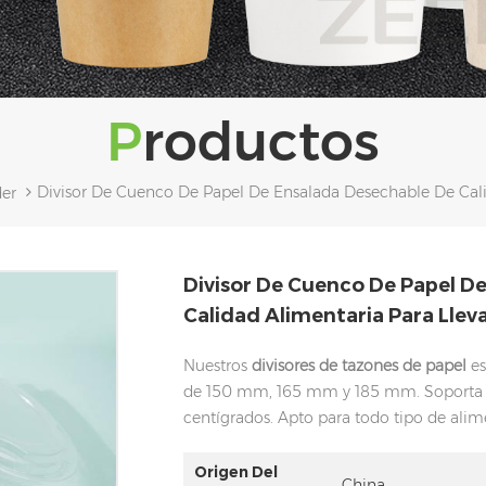
Productos
Divisor De Cuenco De Papel De Ensalada Desechable De Cali
der
Divisor De Cuenco De Papel D
Calidad Alimentaria Para Llev
Nuestros
divisores de tazones de papel
es
de 150 mm, 165 mm y 185 mm. Soporta t
centígrados. Apto para todo tipo de alim
Origen Del
China