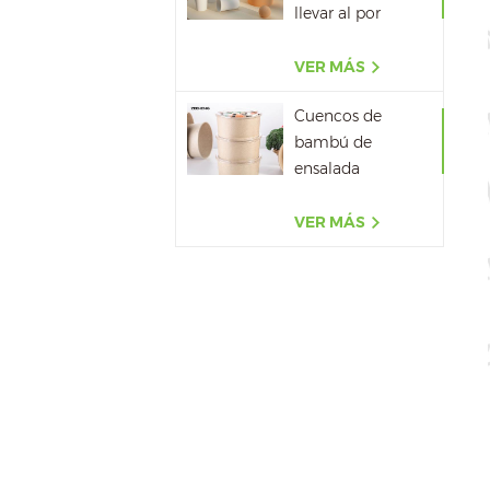
llevar al por
mayor
VER MÁS
Cuencos de
bambú de
ensalada
impermeables
biodegradables
VER MÁS