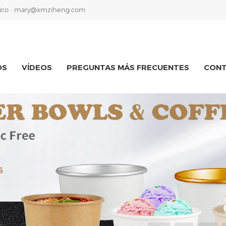
ico :
mary@xmziheng.com
OS
VÍDEOS
PREGUNTAS MÁS FRECUENTES
CON