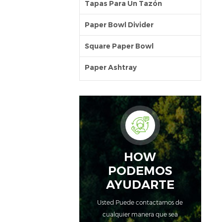
Tapas Para Un Tazón
Paper Bowl Divider
Square Paper Bowl
Paper Ashtray
HOW
PODEMOS
AYUDARTE
Usted Puede contactarnos de
cualquier manera que sea