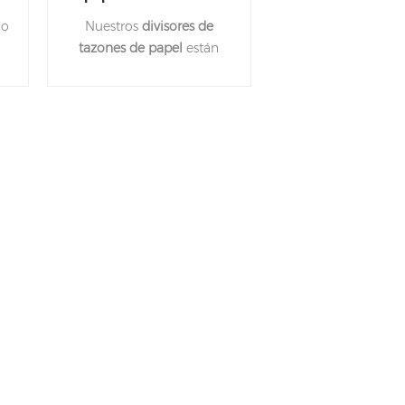
desechable de calidad
do
Nuestros
divisores de
ra
alimentaria para llevar
tazones de papel
están
e
disponibles en tamaños de
s
diámetro de 150 mm, 165
mm y 185 mm. Soporta
temperaturas de hasta 100
grados centígrados. Apto
para todo tipo de
alimentos.