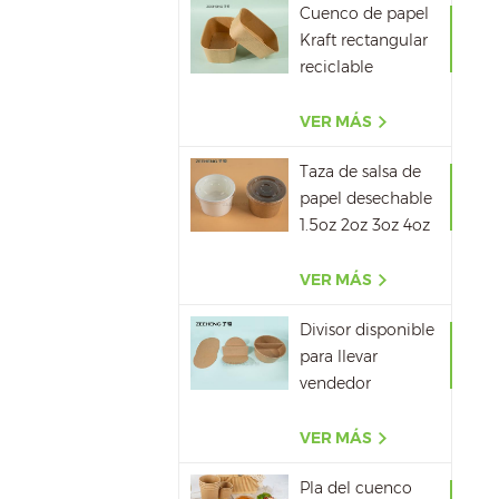
Cuenco de papel
Kraft rectangular
reciclable
500ML,650ML,750ML,10
VER MÁS
Taza de salsa de
papel desechable
1.5oz 2oz 3oz 4oz
VER MÁS
Divisor disponible
para llevar
vendedor
caliente del papel
del cuenco de
VER MÁS
papel de la sopa
Pla del cuenco