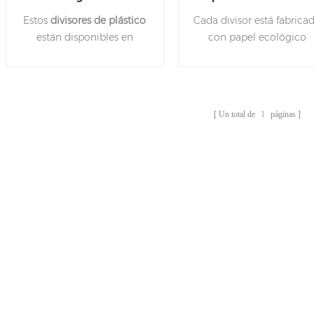
disponible del cuenco
de papel de la
Estos
divisores de plástico
Cada divisor está fabrica
de papel de ensalada
ensalada del OEM pa
están disponibles en
con papel ecológico
del ODM
llevar
muchos tamaños
aprobado por la FDA qu
diferentes. Permitiendo
es 100% reciclable. Esto
tener tres ingredientes
divisores de papel
están
separados dentro del bol.
disponibles en muchos
Un total de
1
páginas
tamaños diferentes.