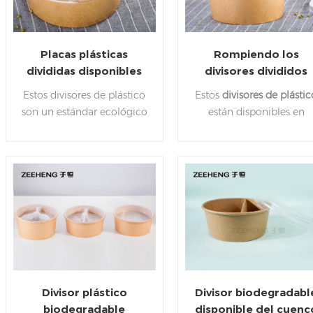
Placas plásticas
Rompiendo los
divididas disponibles
divisores divididos
blancas de la
disponibles
Estos divisores de plástico
Estos
divisores de plástic
microonda del ODM
resistentes del cuen
son un estándar ecológico
están disponibles en
de papel de las placa
de calidad alimentaria.
muchos tamaños
de plástico
Material plástico de
diferentes.
Ideal para
calidad alimentaria. Sin
aperitivos, platos
BPA. Maravillosas bandejas
principales y opciones
seccionales para
para llevar, es una
microondas.
excelente manera de
hacer una declaración d
elegancia y preocupació
por el medio ambiente.
Divisor plástico
Divisor biodegradabl
biodegradable
disponible del cuenc