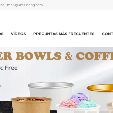
ico :
mary@xmziheng.com
OS
VÍDEOS
PREGUNTAS MÁS FRECUENTES
CON