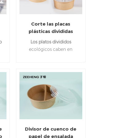
Corte las placas
plásticas divididas
disponibles
o
Los platos divididos
co
resistentes que
ecológicos caben en
s
rompen el material de
nuestros tazones de papel
los PP de la prueba
y platos para mantener sus
delicias en su lugar de
forma segura. Los tazones,
platos y tapas son
perfectos para servir
e
comidas.
n
e
Divisor de cuenco de
o
papel de ensalada