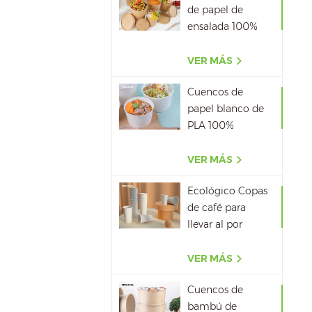
de papel de
ensalada 100%
biodegradable al
por mayor
VER MÁS
Cuencos de
papel blanco de
PLA 100%
biodegradable
con tapa
VER MÁS
Ecológico Copas
de café para
llevar al por
mayor
VER MÁS
Cuencos de
bambú de