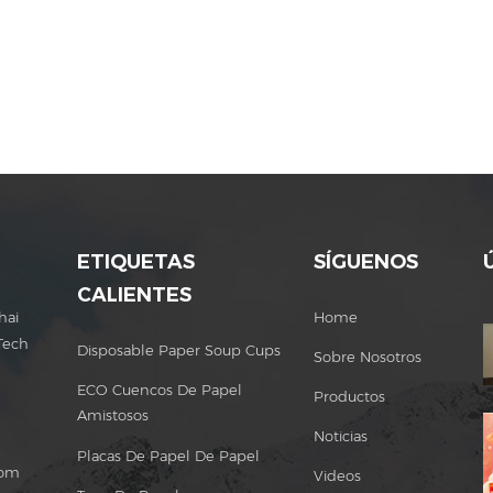
ETIQUETAS
SÍGUENOS
CALIENTES
hai
Home
Tech
Disposable Paper Soup Cups
Sobre Nosotros
ECO Cuencos De Papel
Productos
Amistosos
Noticias
Placas De Papel De Papel
com
Videos