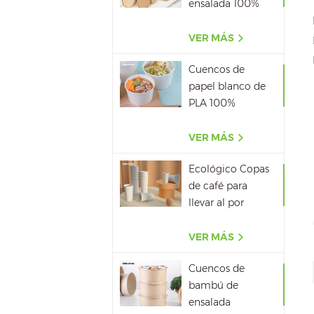
ensalada 100%
biodegradable al
por mayor
VER MÁS
Cuencos de
papel blanco de
PLA 100%
biodegradable
con tapa
VER MÁS
Ecológico Copas
de café para
llevar al por
mayor
VER MÁS
Cuencos de
bambú de
ensalada