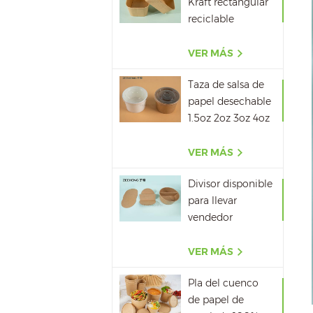
Kraft rectangular
reciclable
500ML,650ML,750ML,10
VER MÁS
Taza de salsa de
papel desechable
1.5oz 2oz 3oz 4oz
VER MÁS
Divisor disponible
para llevar
vendedor
caliente del papel
del cuenco de
VER MÁS
papel de la sopa
Pla del cuenco
de papel de