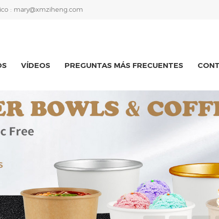
ico :
mary@xmziheng.com
OS
VÍDEOS
PREGUNTAS MÁS FRECUENTES
CON