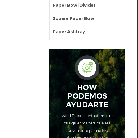
Paper Bowl Divider
Square Paper Bowl
Paper Ashtray
HOW
PODEMOS
AYUDARTE
Usted Puede contactarnos de
cualquier manera que sea
conveniente para usted.
Nosotros nosotros están