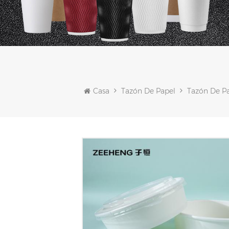
Casa
Tazón De Papel
Tazón De P