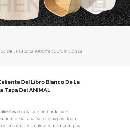
anco De La Fábrica 1000ml 300/ctn Con La
liente Del Libro Blanco De La
La Tapa Del ANIMAL
alientes
cuenta con un borde bien
e seguro de la tapa. Son aptas para todo
 con nosotros en cualquier momento para