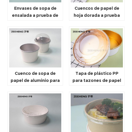
Envases de sopa de
Cuencos de papel de
ensalada a prueba de
hoja dorada a prueba
fugas y a prueba de
de grasa, recipiente
aceite, cuencos de
para sopa, cuenco de
contenedores de
papel para ensalada
comida de papel Kraft
con revestimiento de
PLA
Cuenco de sopa de
Tapa de plástico PP
papel de aluminio para
para tazones de papel
llevar con tapa de
para llevar
cúpula de PET