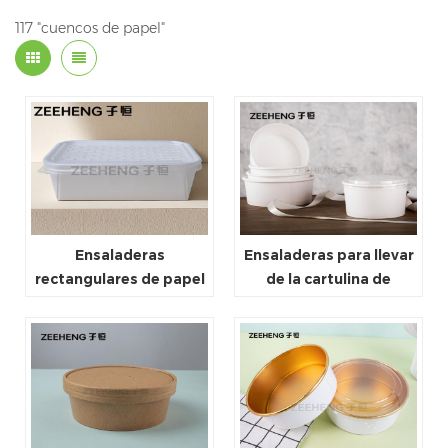
117 "cuencos de papel"
Ensaladeras
Ensaladeras para llevar
rectangulares de papel
de la cartulina de
Deli con tapas aptas
Brown, envases
para microondas,
disponibles de la sopa
perfectas para comida
de Kraft
caliente y ensaladas