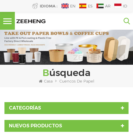
IDIOMA :
EN
ES
AR
ID
Búsqueda
Casa
Cuencos De Papel
CATEGORÍAS
NUEVOS PRODUCTOS