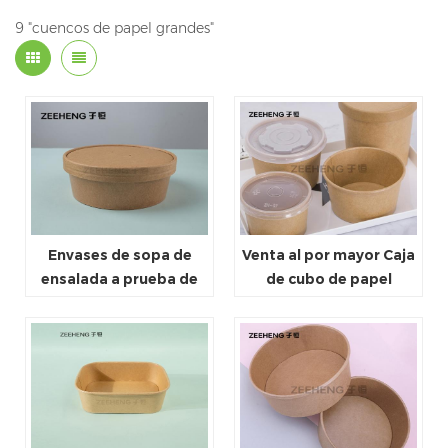
9 "cuencos de papel grandes"
Envases de sopa de
Venta al por mayor Caja
ensalada a prueba de
de cubo de papel
fugas y a prueba de
biodegradable Venta al
aceite, cuencos de
por mayor Contenedor
contenedores de
de cartón
comida de papel Kraft
con revestimiento de
PLA