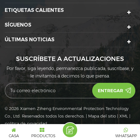
ETIQUETAS CALIENTES
SÍGUENOS
ÚLTIMAS NOTICIAS
SUSCRÍBETE A ACTUALIZACIONES
Por favor, siga leyendo, permanezca publicada, suscríbase, y
le invitamos a decirnos lo que piensa.
© 2026 Xiamen Ziheng Environmental Protection Technology
Co., Ltd. Reservados todos los derechos.
|
Mapa del sitio
|
XML
|
política de privacidad
IPv6
Red IPv6 admitida
CASA
PRODUCTOS
WHATSAPP