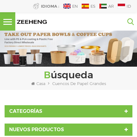
IDIOMA :
EN
ES
AR
ID
Búsqueda
Casa
Cuencos De Papel Grandes
CATEGORÍAS
NUEVOS PRODUCTOS