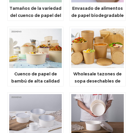
Tamaños de la variedad
Envasado de alimentos
del cuenco de papel del
de papel biodegradable
cuadrado de Kraft del
compostable, tazones
papel de la categoría
desechables para
alimenticia con las
microondas, tazón de
tapas
sopa walmart
Cuenco de papel de
Wholesale tazones de
bambú de alta calidad
sopa desechables de
al por mayor con tapas
alta calidad con tapas