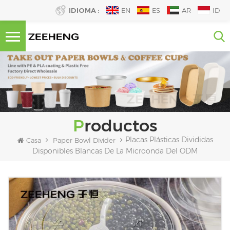
IDIOMA :
EN
ES
AR
ID
Productos
Placas Plásticas Divididas
Casa
Paper Bowl Divider
Disponibles Blancas De La Microonda Del ODM