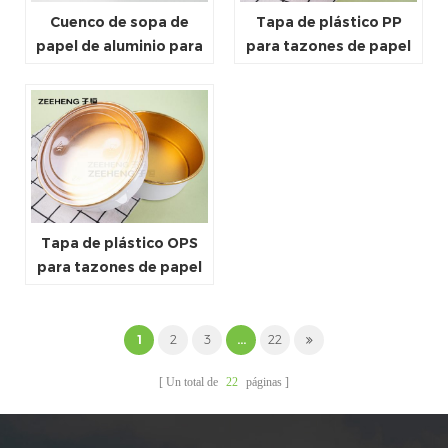
Cuenco de sopa de
Tapa de plástico PP
papel de aluminio para
para tazones de papel
llevar con tapa de
para llevar
cúpula de PET
Tapa de plástico OPS
para tazones de papel
para llevar
1
2
3
...
22
Un total de
22
páginas