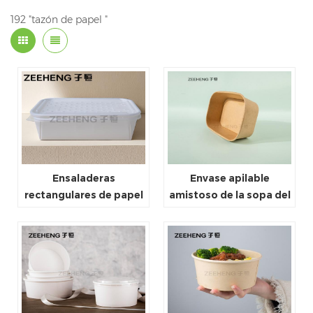
192 "tazón de papel "
Ensaladeras
Envase apilable
rectangulares de papel
amistoso de la sopa del
Deli con tapas aptas
papel de la cartulina del
para microondas,
papel de Kraft de Eco
perfectas para comida
caliente y ensaladas