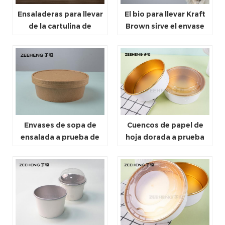
Ensaladeras para llevar
El bio para llevar Kraft
de la cartulina de
Brown sirve el envase
Brown, envases
26oz de la ensalada de
disponibles de la sopa
la cartulina de la sopa
de Kraft
con la tapa
Envases de sopa de
Cuencos de papel de
ensalada a prueba de
hoja dorada a prueba
fugas y a prueba de
de grasa, recipiente
aceite, cuencos de
para sopa, cuenco de
contenedores de
papel para ensalada
comida de papel Kraft
con revestimiento de
PLA