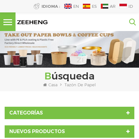
IDIOMA :
EN
ES
AR
ID
Búsqueda
Casa
Tazón De Papel
CATEGORÍAS
NUEVOS PRODUCTOS