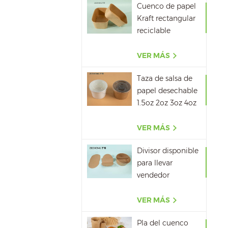
Cuenco de papel
Kraft rectangular
reciclable
500ML,650ML,750ML,10
VER MÁS
Taza de salsa de
papel desechable
1.5oz 2oz 3oz 4oz
VER MÁS
Divisor disponible
para llevar
vendedor
caliente del papel
del cuenco de
VER MÁS
papel de la sopa
Pla del cuenco