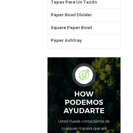
Tapas Para Un Tazón
Paper Bowl Divider
Square Paper Bowl
Paper Ashtray
HOW
PODEMOS
AYUDARTE
Usted Puede contactarnos de
cualquier manera que sea