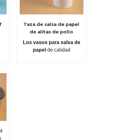
T
Taza de salsa de papel
de alitas de pollo
ft
desechables de
Los vasos para salsa de
fabricante 2 oz
papel
de calidad
2
alimentaria están
disponibles en cuatro
de
tamaños: 1,5 oz, 2 oz, 3
oz, 4 oz, combinados con
tapas de plástico PET.
Acepte la impresión de
logotipos personalizados.
el
z