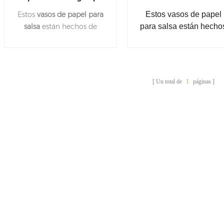
desechable, taza de
3oz 4oz
Estos
vasos de papel para
Estos vasos de papel
salsa de papel de 4oz y
salsa
están hechos de
para salsa están hecho
120ml
papel de la más alta
de papel apto para us
calidad para asegurar que
alimentario. Están
no haya fugas. Apto para
certificados como
microondas, ideal para
compostables y
Un total de
1
páginas
alimentos fríos y calientes.
biodegradables.
Disponible en cuatro
Disponible en cuatro
tamaños: 1,5 oz, 2 oz, 3 oz,
tamaños: 1,5 oz, 2 oz, 
4 oz.
oz, 4 oz.