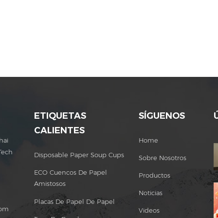
ETIQUETAS
SÍGUENOS
CALIENTES
hai
Home
Tech
Disposable Paper Soup Cups
Sobre Nosotros
ECO Cuencos De Papel
Productos
Amistosos
Noticias
Placas De Papel De Papel
com
Videos