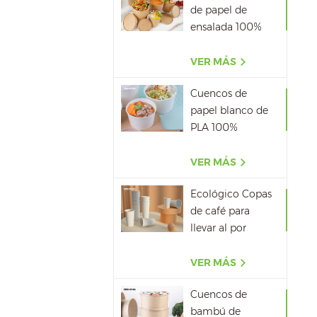
de papel de
ensalada 100%
biodegradable al
por mayor
VER MÁS
Cuencos de
papel blanco de
PLA 100%
biodegradable
con tapa
VER MÁS
Ecológico Copas
de café para
llevar al por
mayor
VER MÁS
Cuencos de
bambú de