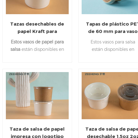
Tazas desechables de
Tapas de plástico PE
papel Kraft para
de 60 mm para vaso
medicinas, recipientes
de salsa de papel kra
Estos vasos de papel para
Estos vasos para salsa
para condimentos y
1,5 oz 2 oz 3 oz 4 oz
salsa
están disponibles en
están disponibles en
recipientes para salsas
cuatro tamaños, desde 1,5
cuatro tamaños: 1,5 oz, 
oz hasta 4 oz. ¡Son
oz, 3 oz y 4 oz.
adiciones versátiles para
Combinaban con tapas 
cualquier negocio! Si
plástico PET.
necesitas servir
condimentos como
ketchup y mostaza.
Taza de salsa de papel
Taza de salsa de pap
impresa con logotipo
desechable 1.5oz 2o