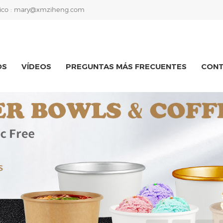
ico :
mary@xmziheng.com
OS
VÍDEOS
PREGUNTAS MÁS FRECUENTES
CON