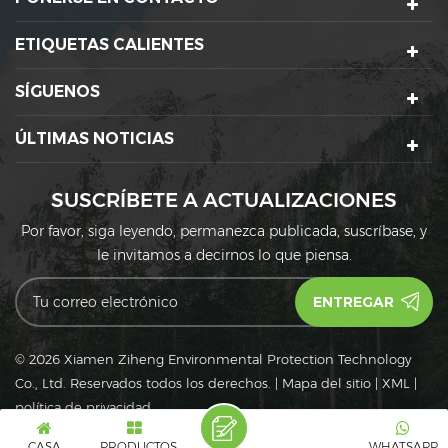
ETIQUETAS CALIENTES
SÍGUENOS
ÚLTIMAS NOTICIAS
SUSCRÍBETE A ACTUALIZACIONES
Por favor, siga leyendo, permanezca publicada, suscríbase, y
le invitamos a decirnos lo que piensa.
© 2026 Xiamen Ziheng Environmental Protection Technology
Co., Ltd. Reservados todos los derechos.
|
Mapa del sitio
|
XML
|
política de privacidad
IPv6
Red IPv6 admitida
CASA
PRODUCTOS
WHATSAPP