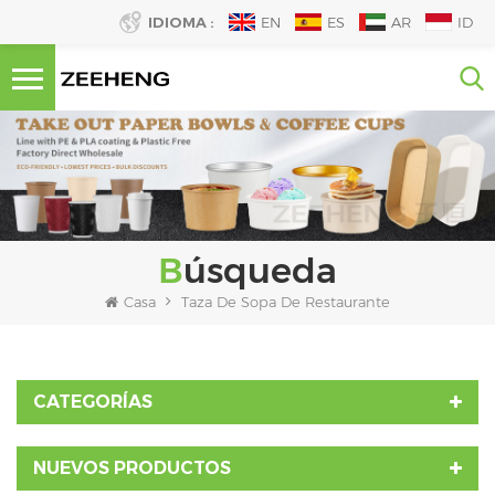
IDIOMA :
EN
ES
AR
ID
Búsqueda
Casa
Taza De Sopa De Restaurante
CATEGORÍAS
NUEVOS PRODUCTOS