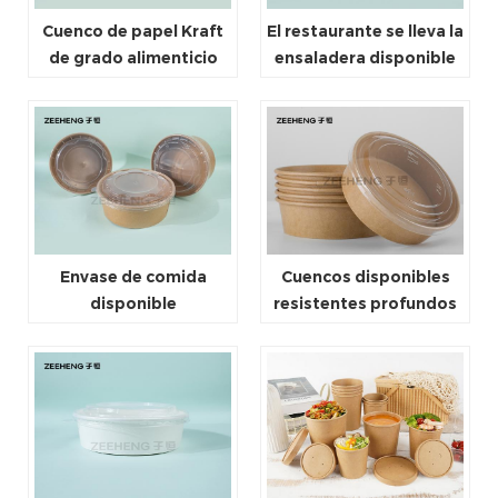
Cuenco de papel Kraft
El restaurante se lleva la
de grado alimenticio
ensaladera disponible
desechable recubierto
amistosa del papel de
de PE PP de varios
Brown Kraft de Eco con
tamaños
la tapa
Envase de comida
Cuencos disponibles
disponible
resistentes profundos
compostable del papel
con las tapas, cuencos
de Kraft del PLA para
de helado de papel a
llevar 36oz 650ml con la
prueba de aceite
tapa