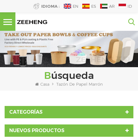
IDIOMA :
EN
ES
AR
ID
Búsqueda
Casa
Tazón De Papel Marrón
CATEGORÍAS
NUEVOS PRODUCTOS