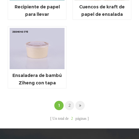
Recipiente de papel
Cuencos de kraft de
para llevar
papel de ensalada
biodegradable
libres de plástico
compostable
respetuosos con el
desechable blanco para
medio ambiente con
sopa y helado
tapas
Ensaladera de bambú
Ziheng con tapa
1
2
Un total de
2
páginas