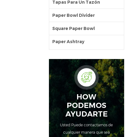
Tapas Para Un Tazón
Paper Bowl Divider
Square Paper Bowl
Paper Ashtray
HOW
PODEMOS
AYUDARTE
Usted Puede contactarnos de
cualquier manera que sea