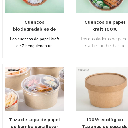
Cuencos
Cuencos de papel
biodegradables de
kraft 100%
papel kraft para
biodegradable y
Las ensaladeras de pape
Los cuencos de papel kraft
ensalada de 1000 ml
compostable con ta
kraft están hechas de
de Ziheng tienen un
con tapas
material kraft de EE. UU.
revestimiento interior de PLA
Con revestimiento de PL
creado a partir de almidones
Es biodegradable y
de origen vegetal, para darle
compostable.
a su entorno un predominio
ecológico. Son ecológicos y
reciclables.
Taza de sopa de papel
100% ecológico
de bambú para llevar
Tazones de sopa de