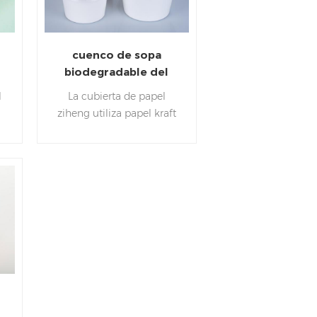
cuenco de sopa
biodegradable del
papel blanco del
l
La cubierta de papel
pa
cuenco de ensalada
ziheng utiliza papel kraft
,
de grado alimenticio de
A.
alto espesor / papel blanco
con película de pe de
grado alimenticio /
película pla, que es
saludable, ecológica e
higiénica.diferentes
tamaños se combinan con
diferentes tazones de
papel y cubos de
sopa.Tiene las
características de