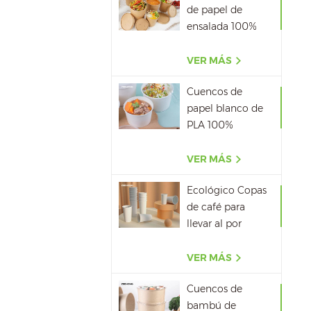
de papel de
ensalada 100%
biodegradable al
por mayor
VER MÁS
Cuencos de
papel blanco de
PLA 100%
biodegradable
con tapa
VER MÁS
Ecológico Copas
de café para
llevar al por
mayor
VER MÁS
Cuencos de
bambú de