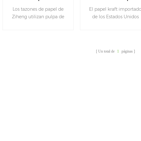
papel con tapas
Los tazones de papel de
El papel kraft importad
Ziheng utilizan pulpa de
de los Estados Unidos
bambú / papel kraft de
tiene una mejor resistenc
grado alimenticio de alto
y resistencia a la tracción
grosor con película de PE /
debido a su pureza
película de PLA de grado
relativamente alta de
Un total de
1
páginas
alimenticio, que es
madera pulpa. Debido a
saludable, ecológico e
alto contenido de la pul
higiénico. Los diferentes
de coníferas de fibra lar
tamaños se combinan con
y no es suave, habrá un
diferentes tapas de papel y
textura de fibra en el
tapas de plástico (pp / ops /
controlador
pet).