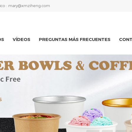
ico :
mary@xmziheng.com
OS
VÍDEOS
PREGUNTAS MÁS FRECUENTES
CON