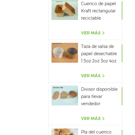
Cuenco de papel
Kraft rectangular
reciclable
500ML,650ML,750ML,10
VER MÁS
Taza de salsa de
papel desechable
1.5oz 2oz 3oz 4oz
VER MÁS
Divisor disponible
para llevar
vendedor
caliente del papel
del cuenco de
VER MÁS
papel de la sopa
Pla del cuenco