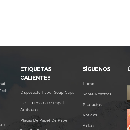
ETIQUETAS
SÍGUENOS
CALIENTES
hai
Home
Tech
Disposable Paper Soup Cups
Sobre Nosotros
ECO Cuencos De Papel
Productos
Amistosos
Noticias
Placas De Papel De Papel
com
Videos