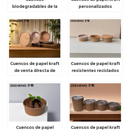
biodegradables de la
personalizados
comida del Libro Blanco
reciclados de 8 oz a 50
abonablees para llevar
oz para llevar
Cuencos de papel kraft
Cuencos de papel kraft
de venta directa de
resistentes reciclados
fábrica china de alta
desechables para llevar
calidad para llevar
Cuencos de papel
Cuencos de papel kraft