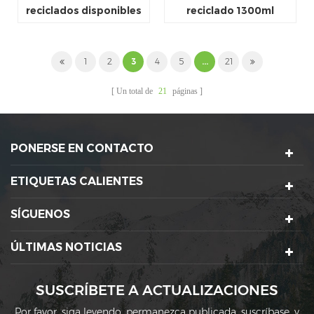
reciclados disponibles
reciclado 1300ml
de la venta directa de la
1100ml para llevar
fábrica del OEM ODM
para llevar
1
2
3
4
5
...
21
Un total de
21
páginas
PONERSE EN CONTACTO
ETIQUETAS CALIENTES
SÍGUENOS
ÚLTIMAS NOTICIAS
SUSCRÍBETE A ACTUALIZACIONES
Por favor, siga leyendo, permanezca publicada, suscríbase, y