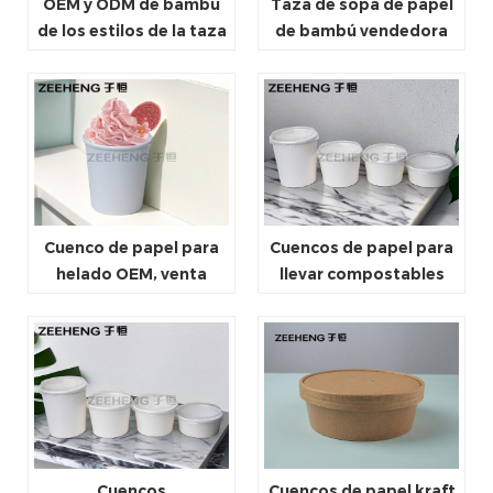
OEM y ODM de bambú
Taza de sopa de papel
de los estilos de la taza
de bambú vendedora
de sopa de papel
caliente con la tapa de
disponible multi de los
papel y la tapa plástica
tamaños
Cuenco de papel para
Cuencos de papel para
helado OEM, venta
llevar compostables
directa de fábrica de
para todo tipo de
varios tamaños
comida
Cuencos
Cuencos de papel kraft