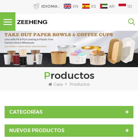
IDIOMA :
EN
ES
AR
ID
Productos
Casa
Productos
CATEGORÍAS
NUEVOS PRODUCTOS